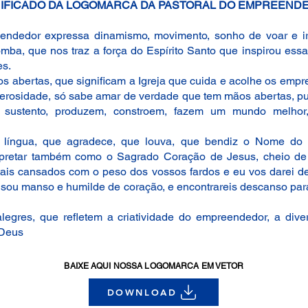
NIFICADO DA LOGOMARCA DA PASTORAL DO EMPREEND
endedor expressa dinamismo, movimento, sonho de voar e i
a, que nos traz a força do Espírito Santo que inspirou essa 
es.
abertas, que significam a Igreja que cuida e acolhe os emp
erosidade, só sabe amar de verdade que tem mãos abertas, p
o sustento, produzem, constroem, fazem um mundo melho
língua, que agradece, que louva, que bendiz o Nome do 
pretar também como o Sagrado Coração de Jesus, cheio de t
tais cansados com o peso dos vossos fardos e eu vos darei d
 sou manso e humilde de coração, e encontrareis descanso par
alegres, que refletem a criatividade do empreendedor, a di
 Deus
BAIXE AQUI NOSSA LOGOMARCA EM VETOR
DOWNLOAD