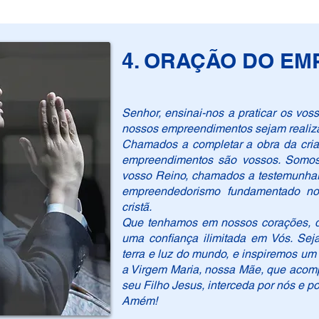
4. ORAÇÃO DO E
Senhor, ensinai-nos a praticar os v
nossos empreendimentos sejam realiz
Chamados a completar a obra da cri
empreendimentos são vossos. Somos
vosso Reino, chamados a testemunhar 
empreendedorismo fundamentado no
cristã.
Que tenhamos em nossos corações, di
uma confiança ilimitada em Vós. Sej
terra e luz do mundo, e inspiremos u
a Virgem Maria, nossa Mãe, que acomp
seu Filho Jesus, interceda por nós e po
Amém!