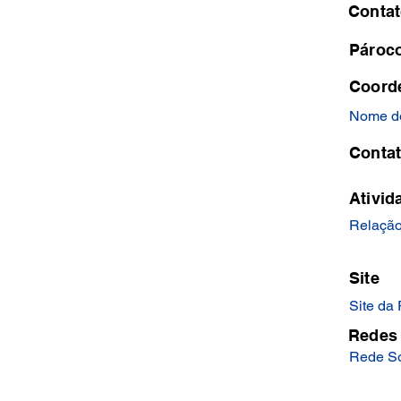
Contat
Pároc
Coord
Nome d
Conta
Ativid
Relação
Site
Site da
Redes 
Rede So