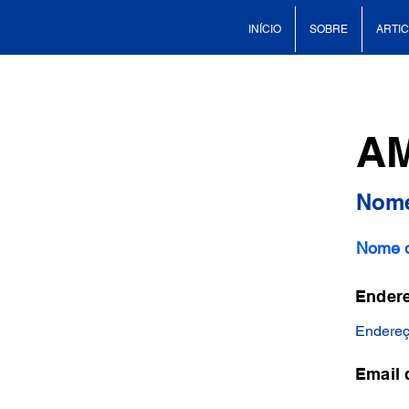
INÍCIO
SOBRE
ARTI
A
Nome
Nome d
Endere
Endereç
Email 