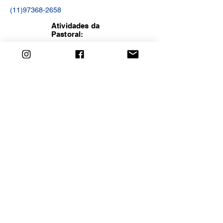
(11)97368-2658
Atividades da
Pastoral:
Missa pelos empreendedores, Reuniões de
estudo com palestras ou reflexões
Site da PE:
Redes Sociais da PE:
@pastoraldoempreendedor.spedro
Redes Sociais da Paróquia
SIGA-NOS EM NOSSAS REDES SOCIAIS
2025 © Pastoral do Empreendedor