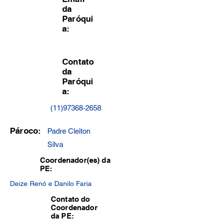
da
Paróqui
a:
Contato
da
Paróqui
a:
(11)97368-2658
Pároco:
Padre Cleiton
Silva
Coordenador(es) da
PE:
Deize Renó e Danilo Faria
Contato do
Coordenador
da PE: