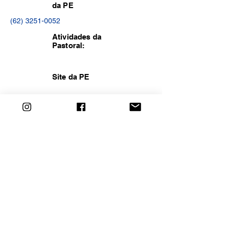
da PE
(62) 3251-0052
Atividades da
Pastoral:
Site da PE
Redes Sociais
da PE
<< Anterior
MAPA
Próximo >>