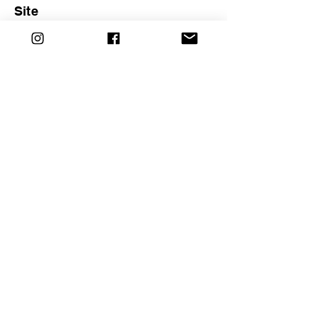
Site
<< Anterior
MAPA
Próximo >>
Redes Sociais da Paróquia
SIGA-NOS EM NOSSAS REDES SOCIAIS
2025 © Pastoral do Empreendedor
Nacional
Desenvolvido por: Vivaldo Varandas
Design