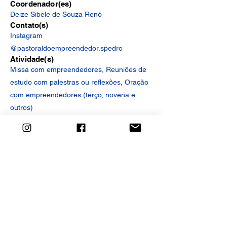
Coordenador(es)
Deize Sibele de Souza Renó
Contato(s)
Instagram
@pastoraldoempreendedor.spedro
Atividade(s)
Missa com empreendedores, Reuniões de
estudo com palestras ou reflexões, Oração
com empreendedores (terço, novena e
outros)
Site
Rede Social
<< Anterior
Próximo >>
MAPA
Redes Sociais da Paróquia
SIGA-NOS EM NOSSAS REDES SOCIAIS