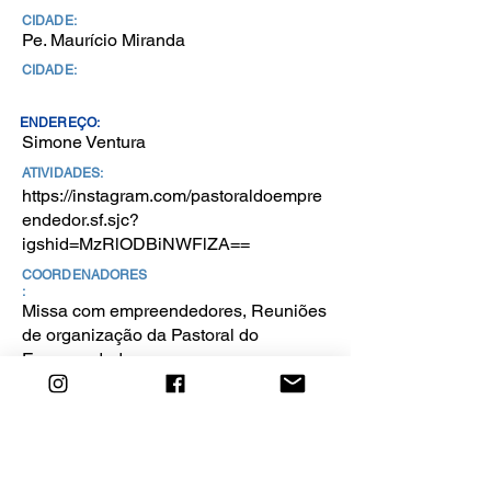
CIDADE:
Pe. Maurício Miranda
CIDADE:
ENDEREÇO:
Simone Ventura
ATIVIDADES:
https://instagram.com/pastoraldoempre
endedor.sf.sjc?
igshid=MzRlODBiNWFlZA==
COORDENADORES
:
Missa com empreendedores, Reuniões
de organização da Pastoral do
Empreendedor
SITE / REDE
SOCIAL:
SITE / REDE SOCIAL: