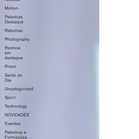
Motion
Palestras
Destaque
Palestras
Photography
Pastoral
em
destaque
Priest
Santo do
Dia
Uncategorized
Sport
Technology
NOVIDADES
Eventos
Palestras e
Formações