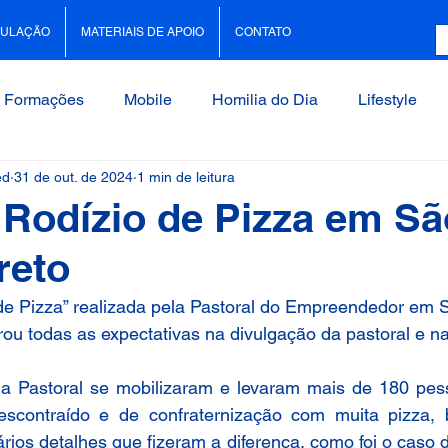
CULAÇÃO
MATERIAIS DE APOIO
CONTATO
Formações
Mobile
Homilia do Dia
Lifestyle
ed
31 de out. de 2024
1 min de leitura
tras Destaque
Palestras
Photography
Pastoral 
 Rodízio de Pizza em S
reto
ed
Sport
Technology
NOVIDADES
Eventos
 de Pizza” realizada pela Pastoral do Empreendedor em 
ou todas as expectativas na divulgação da pastoral e n
da Pastoral se mobilizaram e levaram mais de 180 pess
contraído e de confraternização com muita pizza, bi
rios detalhes que fizeram a diferença, como foi o caso d