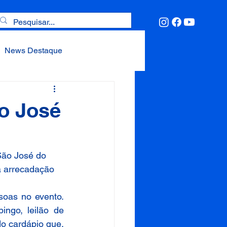
News Destaque
em destaque
Priest
ão José
Palestras e Formações
São José do 
a arrecadação 
oas no evento. 
ngo, leilão de 
o cardápio que, 