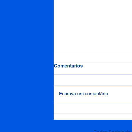
Comentários
Escreva um comentário
Lideranças da Pastoral do
Empreendedor do Paraná
se reúnem em Curitiba para
fortalecer a missão
Redes Sociais da