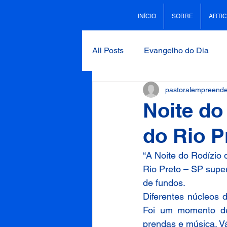
INÍCIO
SOBRE
ARTI
All Posts
Evangelho do Dia
pastoralempreend
Notícias
Motion
Pales
Noite do
do Rio P
Santo do Dia
Uncategoriz
“A Noite do Rodízio
Rio Preto – SP super
de fundos.
Diferentes núcleos 
Foi um momento des
prendas e música. Vá